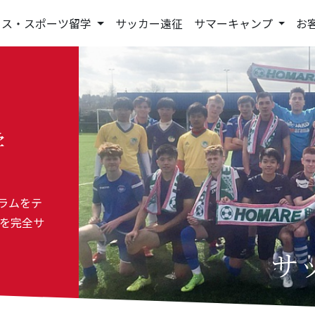
リス・スポーツ留学
サッカー遠征
サマーキャンプ
お
学
グラムをテ
を完全サ
サ